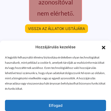
azonosítóval
nem elérhető.
VISSZA AZ ÁLLATOK LISTÁJÁRA
Hozzájárulás kezelése
A legjobb felhasználói élmény biztosítása érdekében olyan technológiákat
használunk, mint például a cookie-k, amelyek tárolják az eszközinformációkat
és/vagy hozzáférnek azokhoz. Ezen technológiákhoz való hozzájárulás
lehetővé teszi számunkra, hogy olyan adatokat dolgozzunk fel ezen az oldalon,
mint a böngészési viselkedés vagy az egyedi azonosítók. A hozzájárulás
elmaradása vagy visszavonása hátrányosan befolyásolhat bizonyos funkciókat
és funkciókat.
Elfogad