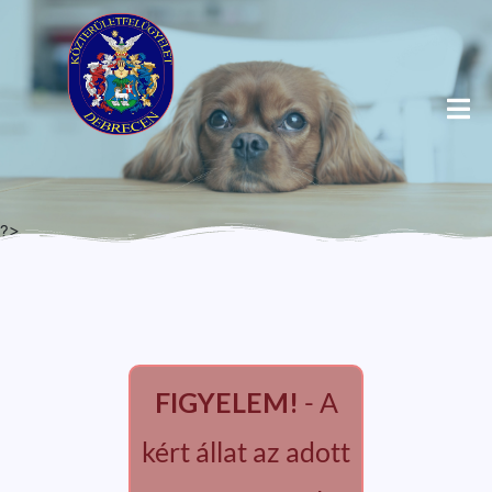
?>
FIGYELEM!
- A
kért állat az adott