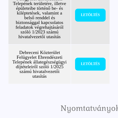
Telepének területére, illetve
épületeibe történő be- és
kiléptetések, valamint a
LETÖLTÉS
belső renddel és
biztonsággal kapcsolatos
feladatok végrehajtásáról
szóló 1/2023 számú
hivatalvezetői utasítás
Debreceni Közterület
Felügyelet Ebrendészeti
Telepének állategészségügyi
LETÖLTÉS
díjtételeiről szóló 1/2025
számú hivatalvezetői
utasítás
Nyomtatványo