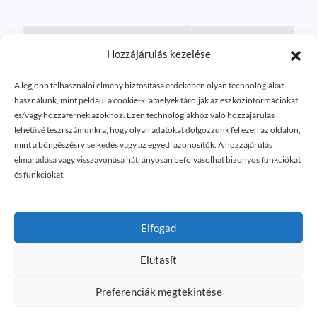
Örökbefogadási
Hozzájárulás kezelése
LETÖLTÉS
megállapodás
A legjobb felhasználói élmény biztosítása érdekében olyan technológiákat
használunk, mint például a cookie-k, amelyek tárolják az eszközinformációkat
és/vagy hozzáférnek azokhoz. Ezen technológiákhoz való hozzájárulás
Lemondó nyilatkozat
LETÖLTÉS
lehetővé teszi számunkra, hogy olyan adatokat dolgozzunk fel ezen az oldalon,
mint a böngészési viselkedés vagy az egyedi azonosítók. A hozzájárulás
elmaradása vagy visszavonása hátrányosan befolyásolhat bizonyos funkciókat
és funkciókat.
Elfogad
Elutasít
Powered by
CTS-Informatika Kft.
Preferenciák megtekintése