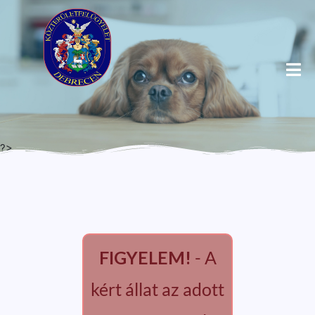
?>
FIGYELEM!
- A
kért állat az adott