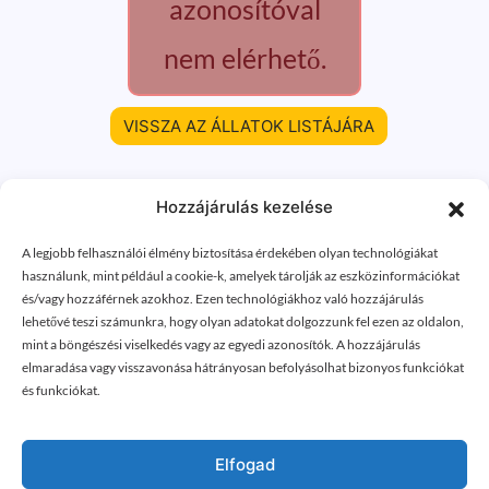
azonosítóval
nem elérhető.
VISSZA AZ ÁLLATOK LISTÁJÁRA
Hozzájárulás kezelése
A legjobb felhasználói élmény biztosítása érdekében olyan technológiákat
használunk, mint például a cookie-k, amelyek tárolják az eszközinformációkat
és/vagy hozzáférnek azokhoz. Ezen technológiákhoz való hozzájárulás
lehetővé teszi számunkra, hogy olyan adatokat dolgozzunk fel ezen az oldalon,
mint a böngészési viselkedés vagy az egyedi azonosítók. A hozzájárulás
elmaradása vagy visszavonása hátrányosan befolyásolhat bizonyos funkciókat
és funkciókat.
Elfogad